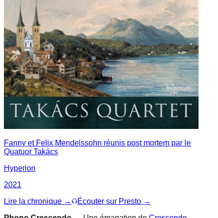
Fanny et Felix Mendelssohn réunis post mortem par le
Quatuor Takács
Hyperion
2021
Lire la chronique →
Écouter sur Presto →
Phono.Crescendo
— Une émanation de
Crescendo