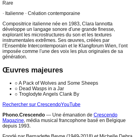
Rare
· Italienne
· Création contemporaine
Compositrice italienne née en 1983, Clara Iannotta
développe un langage sonore d'une grande finesse,
explorant les microstructures du son et les textures
instrumentales extrêmes. Ses œuvres, créées par
l'Ensemble Intercontemporain et le Klangforum Wien, l'ont
imposée comme l'une des voix les plus originales de sa
génération.
Œuvres majeures
○
A Pack of Wolves and Some Sheeps
○
Dead Wasps in a Jar
○
Troglodyte Angels Clank By
Rechercher sur Crescendo
YouTube
Phono.Crescendo
— Une émanation de
Crescendo
Magazine
, média musical francophone basé en Belgique
depuis 1993.
Fondé par Bernadette Beyne (1949-2018) et Michelle Debra