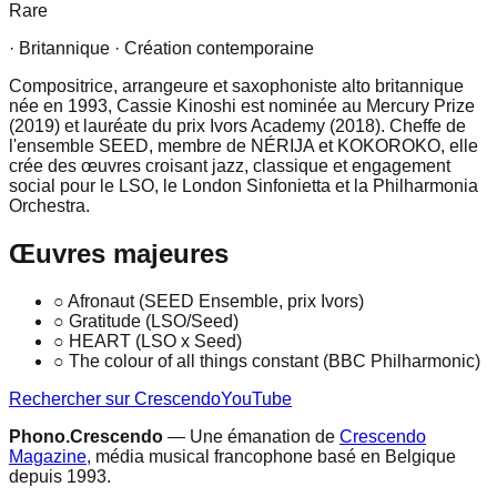
Rare
· Britannique
· Création contemporaine
Compositrice, arrangeure et saxophoniste alto britannique
née en 1993, Cassie Kinoshi est nominée au Mercury Prize
(2019) et lauréate du prix Ivors Academy (2018). Cheffe de
l'ensemble SEED, membre de NÉRIJA et KOKOROKO, elle
crée des œuvres croisant jazz, classique et engagement
social pour le LSO, le London Sinfonietta et la Philharmonia
Orchestra.
Œuvres majeures
○
Afronaut (SEED Ensemble, prix Ivors)
○
Gratitude (LSO/Seed)
○
HEART (LSO x Seed)
○
The colour of all things constant (BBC Philharmonic)
Rechercher sur Crescendo
YouTube
Phono.Crescendo
— Une émanation de
Crescendo
Magazine
, média musical francophone basé en Belgique
depuis 1993.