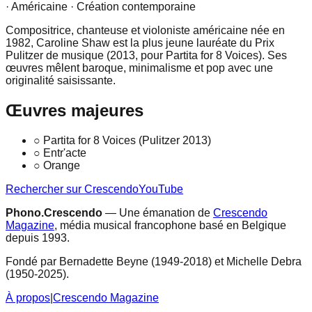
· Américaine
· Création contemporaine
Compositrice, chanteuse et violoniste américaine née en
1982, Caroline Shaw est la plus jeune lauréate du Prix
Pulitzer de musique (2013, pour Partita for 8 Voices). Ses
œuvres mêlent baroque, minimalisme et pop avec une
originalité saisissante.
Œuvres majeures
○
Partita for 8 Voices (Pulitzer 2013)
○
Entr'acte
○
Orange
Rechercher sur Crescendo
YouTube
Phono.Crescendo
— Une émanation de
Crescendo
Magazine
, média musical francophone basé en Belgique
depuis 1993.
Fondé par Bernadette Beyne (1949-2018) et Michelle Debra
(1950-2025).
À propos
|
Crescendo Magazine