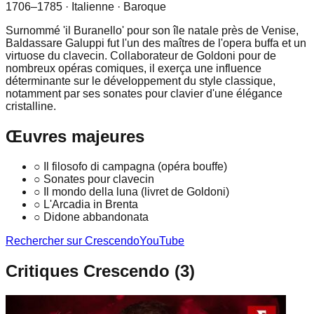
1706–1785
· Italienne
· Baroque
Surnommé 'il Buranello' pour son île natale près de Venise,
Baldassare Galuppi fut l'un des maîtres de l'opera buffa et un
virtuose du clavecin. Collaborateur de Goldoni pour de
nombreux opéras comiques, il exerça une influence
déterminante sur le développement du style classique,
notamment par ses sonates pour clavier d'une élégance
cristalline.
Œuvres majeures
○
Il filosofo di campagna (opéra bouffe)
○
Sonates pour clavecin
○
Il mondo della luna (livret de Goldoni)
○
L'Arcadia in Brenta
○
Didone abbandonata
Rechercher sur Crescendo
YouTube
Critiques Crescendo (
3
)