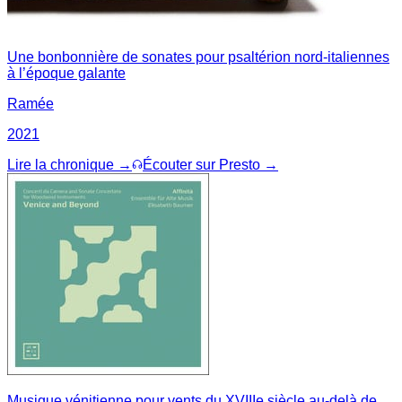
Une bonbonnière de sonates pour psaltérion nord-italiennes
à l’époque galante
Ramée
2021
Lire la chronique →
Écouter sur Presto →
Musique vénitienne pour vents du XVIIIe siècle au-delà de