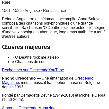
Rare
1501–1536
· Anglaise
· Renaissance
Reine d'Angleterre et mélomane accomplie, Anne Boleyn
composa des chansons polyphoniques d'une grande
sensibilité. Sa chanson 'O Deathe rock me asleep' témoigne
d'une voix poétique authentique, longtemps attribuée à tort à
d'autres auteurs.
Œuvres majeures
○
O Deathe rock me asleep
○
Chansons de cour
Rechercher sur Crescendo
YouTube
Phono.Crescendo
— Une émanation de
Crescendo
Magazine
, média musical francophone basé en Belgique
depuis 1993.
Fondé par Bernadette Beyne (1949-2018) et Michelle Debra
(1950-2025).
À propos
|
Crescendo Magazine