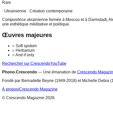
Rare
· Ukrainienne
· Création contemporaine
Compositrice ukrainienne formée à Moscou et à Darmstadt, Alex
une esthétique méditative et poétique.
Œuvres majeures
○
Soft spoken
○
Herbarium
○
And if only
Rechercher sur Crescendo
YouTube
Phono.Crescendo
— Une émanation de
Crescendo Magazi
Fondé par Bernadette Beyne (1949-2018) et Michelle Debra (
À propos
|
Crescendo Magazine
© Crescendo Magazine 2026