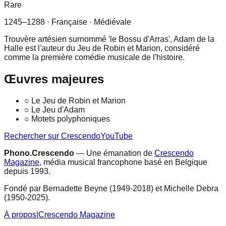
Rare
1245–1288
· Française
· Médiévale
Trouvère artésien surnommé 'le Bossu d'Arras', Adam de la
Halle est l'auteur du Jeu de Robin et Marion, considéré
comme la première comédie musicale de l'histoire.
Œuvres majeures
○
Le Jeu de Robin et Marion
○
Le Jeu d'Adam
○
Motets polyphoniques
Rechercher sur Crescendo
YouTube
Phono.Crescendo
— Une émanation de
Crescendo
Magazine
, média musical francophone basé en Belgique
depuis 1993.
Fondé par Bernadette Beyne (1949-2018) et Michelle Debra
(1950-2025).
À propos
|
Crescendo Magazine