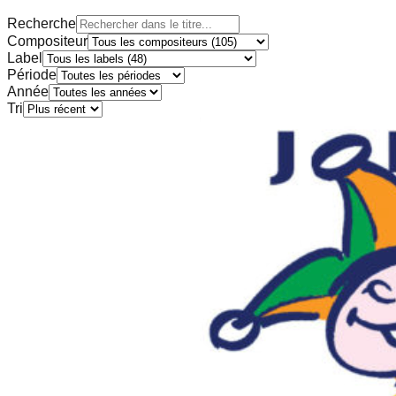
Recherche
Compositeur
Label
Période
Année
Tri