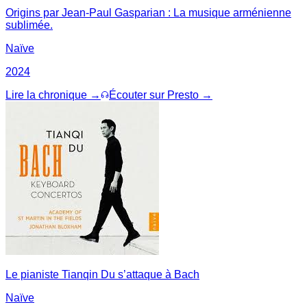
Origins par Jean-Paul Gasparian : La musique arménienne
sublimée.
Naïve
2024
Lire la chronique →
Écouter sur Presto →
Le pianiste Tianqin Du s’attaque à Bach
Naïve