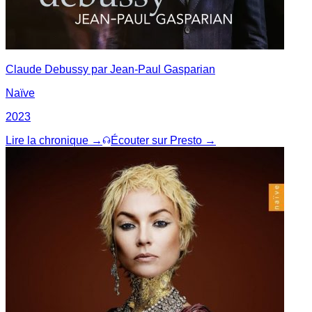
Claude Debussy par Jean-Paul Gasparian
Naïve
2023
Lire la chronique →
Écouter sur Presto →