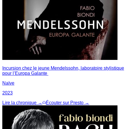
Incursion chez le jeune Mendelssohn, laboratoire stylistique
pour l’Europa Galante
Naïve
2023
Lire la chronique →
Écouter sur Presto →