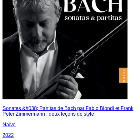
Sonates &#038; Partitas de Bach par Fabio Biondi et Frank
Peter Zimmermann : deux leçons de style
Naïve
2022