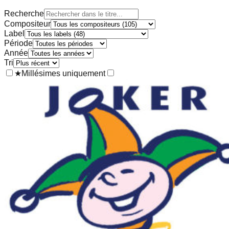
Recherche
Compositeur
Label
Période
Année
Tri
★
Millésimes uniquement