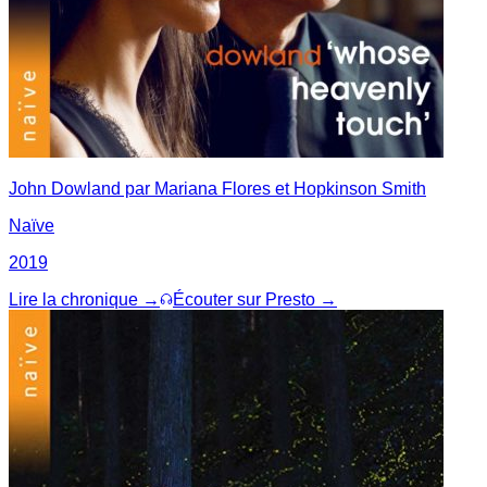
John Dowland par Mariana Flores et Hopkinson Smith
Naïve
2019
Lire la chronique →
Écouter sur Presto →