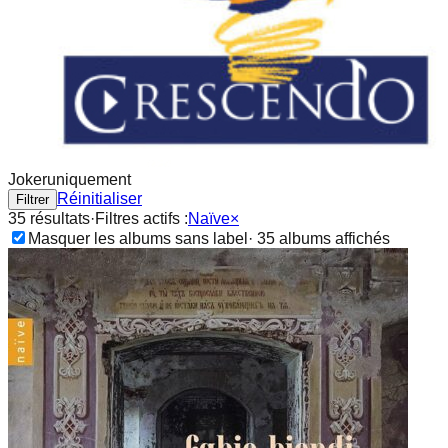
Joker
uniquement
Réinitialiser
Filtrer
35
résultat
s
·
Filtres actifs :
Naïve
×
Masquer les albums sans label
·
35
album
s
affichés