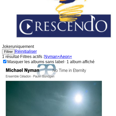
Joker
uniquement
Réinitialiser
Filtrer
1
résultat
·
Filtres actifs :
Nyman
×
Aeon
×
Masquer les albums sans label
·
1
album
affiché