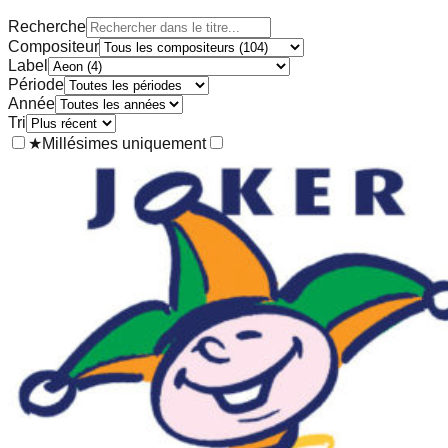
Recherche
Compositeur
Label
Période
Année
Tri
★
Millésimes uniquement