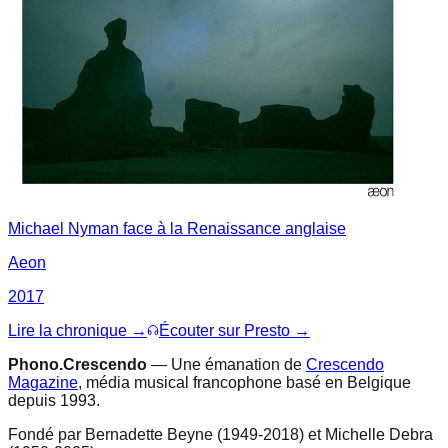
Michael Nyman face à la Renaissance anglaise
Aeon
2017
Lire la chronique →
Écouter sur Presto →
Phono.Crescendo
— Une émanation de
Crescendo
Magazine
, média musical francophone basé en Belgique
depuis 1993.
Fondé par Bernadette Beyne (1949-2018) et Michelle Debra