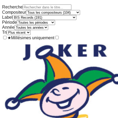
Recherche
Compositeur
Label
Période
Année
Tri
★
Millésimes uniquement