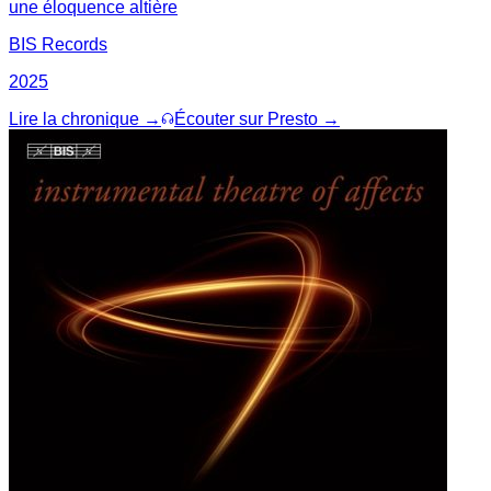
une éloquence altière
BIS Records
2025
Lire la chronique →
Écouter sur Presto →