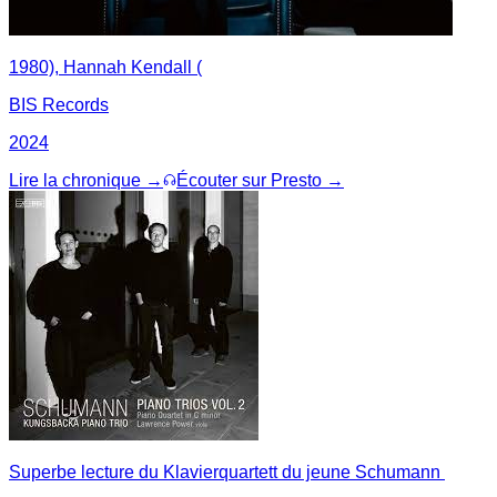
1980), Hannah Kendall (
BIS Records
2024
Lire la chronique →
Écouter sur Presto →
Superbe lecture du Klavierquartett du jeune Schumann