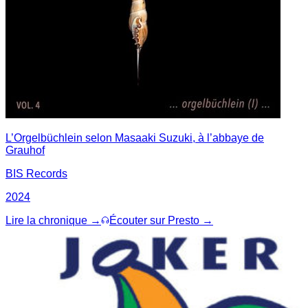
L’Orgelbüchlein selon Masaaki Suzuki, à l’abbaye de
Grauhof
BIS Records
2024
Lire la chronique →
Écouter sur Presto →