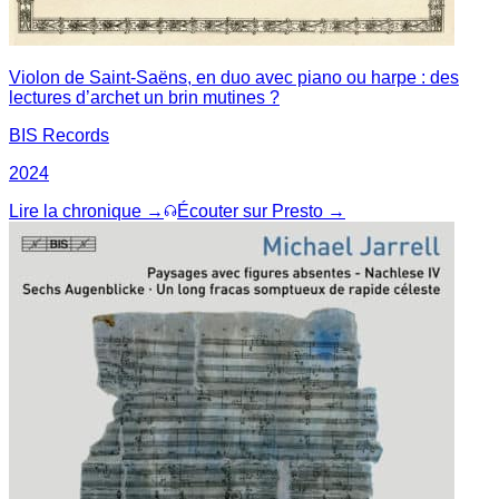
Violon de Saint-Saëns, en duo avec piano ou harpe : des
lectures d’archet un brin mutines ?
BIS Records
2024
Lire la chronique →
Écouter sur Presto →