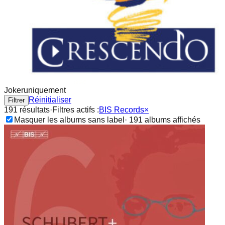
Joker
uniquement
Réinitialiser
Filtrer
191
résultat
s
·
Filtres actifs :
BIS Records
×
Masquer les albums sans label
·
191
album
s
affichés