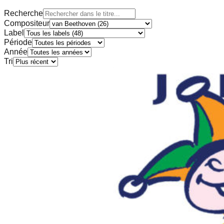
Recherche
Compositeur
Label
Période
Année
Tri