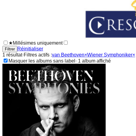
★
Millésimes uniquement
Réinitialiser
Filtrer
1
résultat
·
Filtres actifs :
van Beethoven
×
Wiener Symphoniker
×
Masquer les albums sans label
·
1
album
affiché