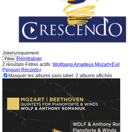
Joker
uniquement
Réinitialiser
Filtrer
2
résultat
s
·
Filtres actifs :
Wolfgang Amadeus Mozart
×
Evil
Penguin Records
×
Masquer les albums sans label
·
2
album
s
affichés