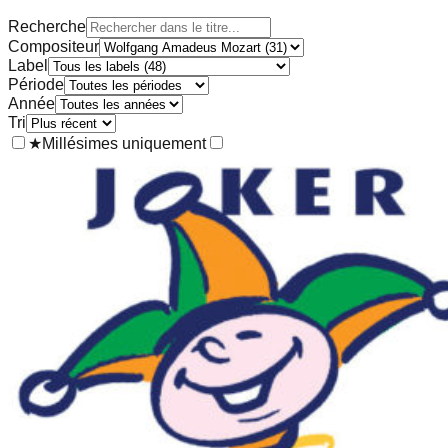
Recherche
Compositeur
Label
Période
Année
Tri
★
Millésimes uniquement