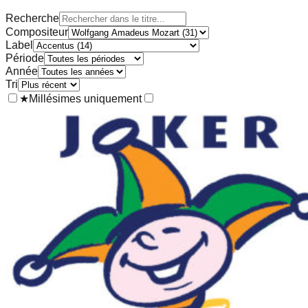
Recherche
Compositeur
Label
Période
Année
Tri
★
Millésimes uniquement