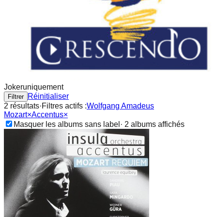
Joker
uniquement
Réinitialiser
Filtrer
2
résultat
s
·
Filtres actifs :
Wolfgang Amadeus
Mozart
×
Accentus
×
Masquer les albums sans label
·
2
album
s
affichés