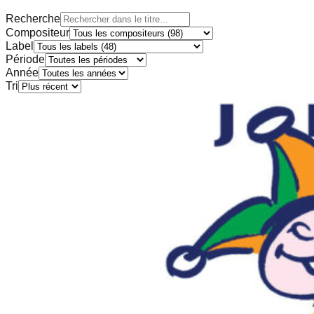
Recherche
Compositeur
Label
Période
Année
Tri