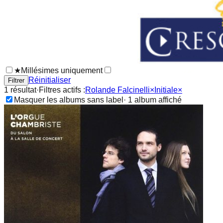
★
Millésimes uniquement
Réinitialiser
Filtrer
1
résultat
·
Filtres actifs :
Rolande Falcinelli
×
Initiale
×
Masquer les albums sans label
·
1
album
affiché