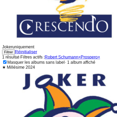
Joker
uniquement
Réinitialiser
Filtrer
1
résultat
·
Filtres actifs :
Robert Schumann
×
Prospero
×
Masquer les albums sans label
·
1
album
affiché
★
Millésime 2024