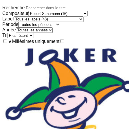
Recherche
Compositeur
Label
Période
Année
Tri
★
Millésimes uniquement