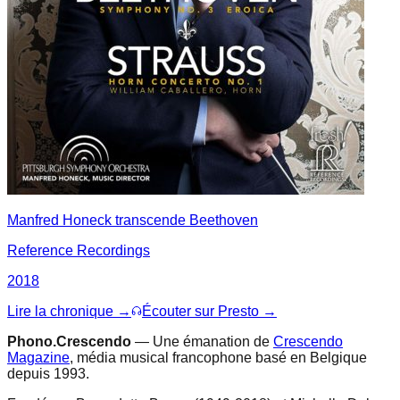
Manfred Honeck transcende Beethoven
Reference Recordings
2018
Lire la chronique →
Écouter sur Presto →
Phono.Crescendo
— Une émanation de
Crescendo
Magazine
, média musical francophone basé en Belgique
depuis 1993.