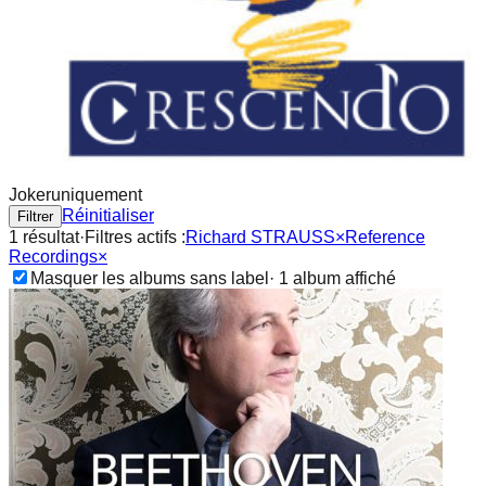
Joker
uniquement
Réinitialiser
Filtrer
1
résultat
·
Filtres actifs :
Richard STRAUSS
×
Reference
Recordings
×
Masquer les albums sans label
·
1
album
affiché