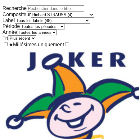
Recherche
Compositeur
Label
Période
Année
Tri
★
Millésimes uniquement