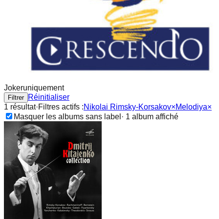
Joker
uniquement
Réinitialiser
Filtrer
1
résultat
·
Filtres actifs :
Nikolai Rimsky-Korsakov
×
Melodiya
×
Masquer les albums sans label
·
1
album
affiché