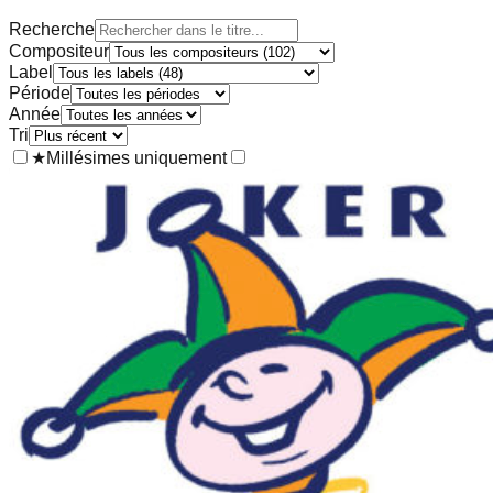
Recherche
Compositeur
Label
Période
Année
Tri
★
Millésimes uniquement