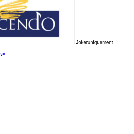
Joker
uniquement
cs
×