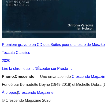
Première gravure en CD des Suites pour orchestre de Moszk
Toccata Classics
2020
Lire la chronique →
Écouter sur Presto →
Phono.Crescendo
— Une émanation de
Crescendo Magazi
Fondé par Bernadette Beyne (1949-2018) et Michelle Debra (
À propos
|
Crescendo Magazine
© Crescendo Magazine 2026