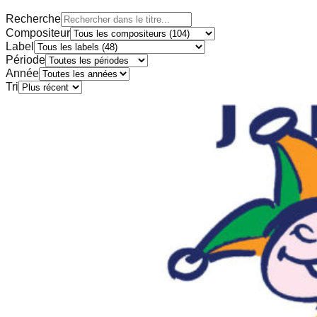
Recherche
Compositeur
Label
Période
Année
Tri