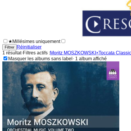
★
Millésimes uniquement
Réinitialiser
Filtrer
1
résultat
·
Filtres actifs :
Moritz MOSZKOWSKI
×
Toccata Classi
Masquer les albums sans label
·
1
album
affiché