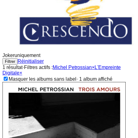
Joker
uniquement
Réinitialiser
Filtrer
1
résultat
·
Filtres actifs :
Michel Petrossian
×
L'Empreinte
Digitale
×
Masquer les albums sans label
·
1
album
affiché