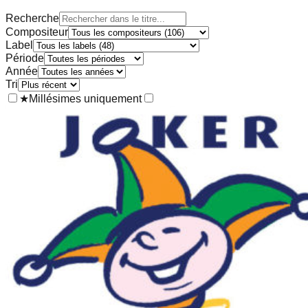
Recherche
Compositeur
Label
Période
Année
Tri
★
Millésimes uniquement