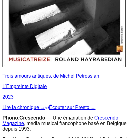
Trois amours antiques, de Michel Petrossian
L'Empreinte Digitale
2023
Lire la chronique →
Écouter sur Presto →
Phono.Crescendo
— Une émanation de
Crescendo
Magazine
, média musical francophone basé en Belgique
depuis 1993.