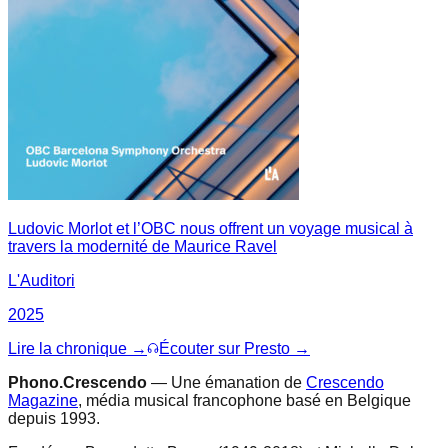
Ludovic Morlot et l’OBC nous offrent un voyage musical à
travers la modernité de Maurice Ravel
L'Auditori
2025
Lire la chronique →
Écouter sur Presto →
Phono.Crescendo
— Une émanation de
Crescendo
Magazine
, média musical francophone basé en Belgique
depuis 1993.