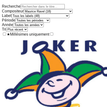
Recherche
Compositeur
Label
Période
Année
Tri
★
Millésimes uniquement