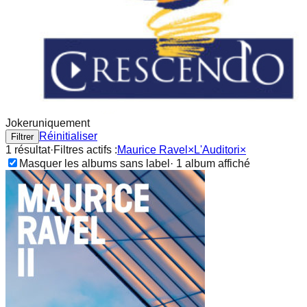
Joker
uniquement
Réinitialiser
Filtrer
1
résultat
·
Filtres actifs :
Maurice Ravel
×
L'Auditori
×
Masquer les albums sans label
·
1
album
affiché