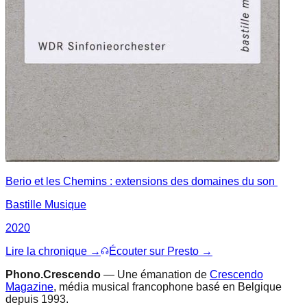
Berio et les Chemins : extensions des domaines du son
Bastille Musique
2020
Lire la chronique →
Écouter sur Presto →
Phono.Crescendo
— Une émanation de
Crescendo
Magazine
, média musical francophone basé en Belgique
depuis 1993.