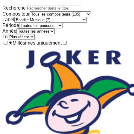
Recherche
Compositeur
Label
Période
Année
Tri
★
Millésimes uniquement