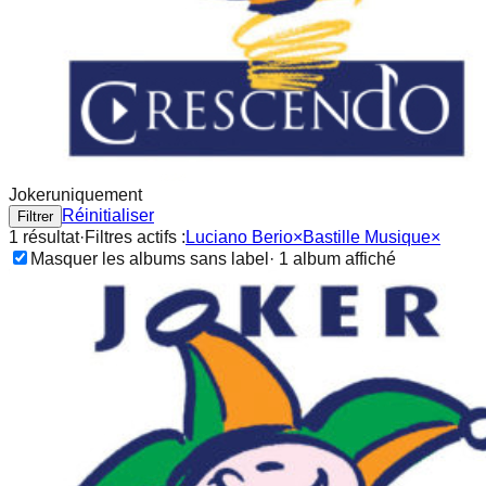
Joker
uniquement
Réinitialiser
Filtrer
1
résultat
·
Filtres actifs :
Luciano Berio
×
Bastille Musique
×
Masquer les albums sans label
·
1
album
affiché