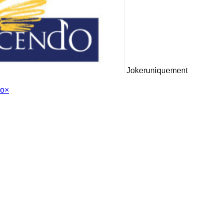
Joker
uniquement
io
×