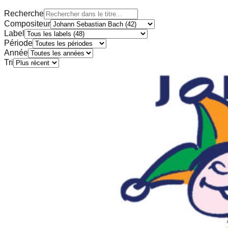
Recherche
Compositeur
Label
Période
Année
Tri