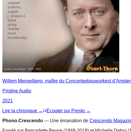
Willem Mengelberg, maître du Concertgebouworkest d’Amste
Pristine Audio
2021
Lire la chronique →
Écouter sur Presto →
Phono.Crescendo
— Une émanation de
Crescendo Magazi
Fondé par Bernadette Beyne (1949-2018) et Michelle Debra (