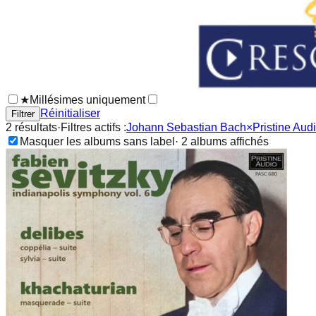
★
Millésimes uniquement
Réinitialiser
Filtrer
2
résultat
s
·
Filtres actifs :
Johann Sebastian Bach
×
Pristine Aud
Masquer les albums sans label
·
2
album
s
affichés