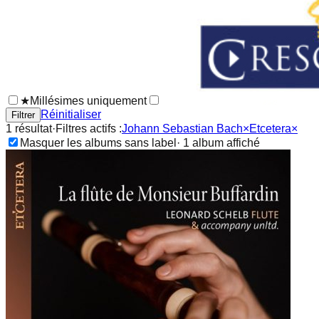
★
Millésimes uniquement
Réinitialiser
Filtrer
1
résultat
·
Filtres actifs :
Johann Sebastian Bach
×
Etcetera
×
Masquer les albums sans label
·
1
album
affiché