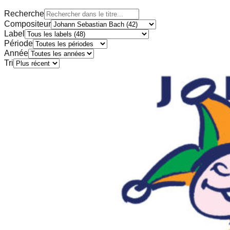
Recherche
Compositeur
Label
Période
Année
Tri