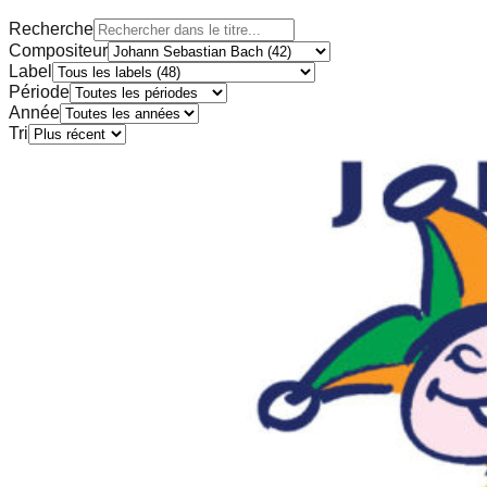
Recherche
Compositeur
Label
Période
Année
Tri