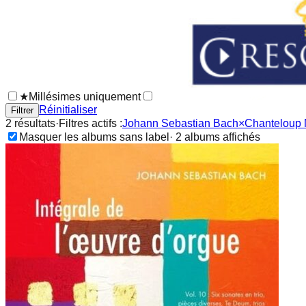
★
Millésimes uniquement
Réinitialiser
Filtrer
2
résultat
s
·
Filtres actifs :
Johann Sebastian Bach
×
Chanteloup
Masquer les albums sans label
·
2
album
s
affichés