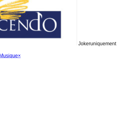
Joker
uniquement
 Musique
×