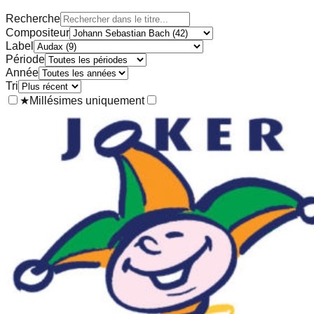
Recherche
Compositeur
Label
Période
Année
Tri
★
Millésimes uniquement