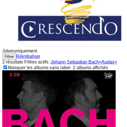
Joker
uniquement
Réinitialiser
Filtrer
2
résultat
s
·
Filtres actifs :
Johann Sebastian Bach
×
Audax
×
Masquer les albums sans label
·
2
album
s
affichés