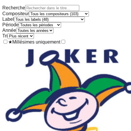
Recherche
Compositeur
Label
Période
Année
Tri
★
Millésimes uniquement