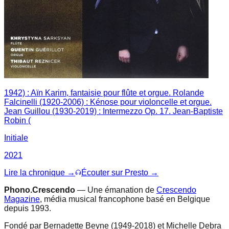
1942) : Aïn Karim, fantaisie pour flûte et orgue. Rolande
Falcinelli (1920-2006) : Kénose pour violoncelle et orgue.
Jean Guillou (1930-2019) : Intermezzo Op. 17. Jean-Baptiste
Robin (
Initiale
2021
Lire la chronique →
Écouter sur Presto →
Phono.Crescendo
— Une émanation de
Crescendo
Magazine
, média musical francophone basé en Belgique
depuis 1993.
Fondé par Bernadette Beyne (1949-2018) et Michelle Debra