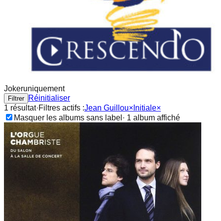
Joker
uniquement
Réinitialiser
Filtrer
1
résultat
·
Filtres actifs :
Jean Guillou
×
Initiale
×
Masquer les albums sans label
·
1
album
affiché