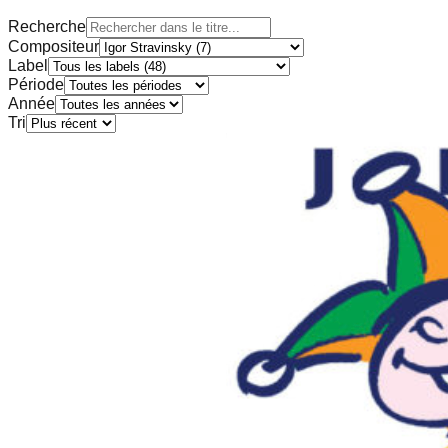
Recherche
Compositeur
Label
Période
Année
Tri