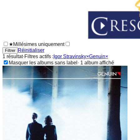
★
Millésimes uniquement
Réinitialiser
Filtrer
1
résultat
·
Filtres actifs :
Igor Stravinsky
×
Genuin
×
Masquer les albums sans label
·
1
album
affiché