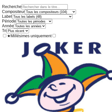
Recherche
Compositeur
Label
Période
Année
Tri
★
Millésimes uniquement