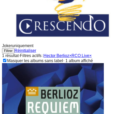
Joker
uniquement
Réinitialiser
Filtrer
1
résultat
·
Filtres actifs :
Hector Berlioz
×
RCO Live
×
Masquer les albums sans label
·
1
album
affiché