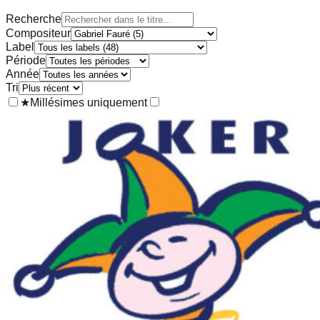
Recherche
Compositeur
Label
Période
Année
Tri
★
Millésimes uniquement