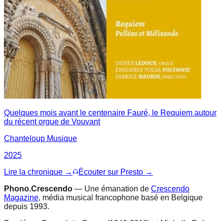
Quelques mois avant le centenaire Fauré, le Requiem autour
du récent orgue de Vouvant
Chanteloup Musique
2025
Lire la chronique →
Écouter sur Presto →
Phono.Crescendo
— Une émanation de
Crescendo
Magazine
, média musical francophone basé en Belgique
depuis 1993.