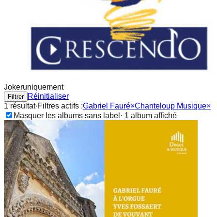
Joker
uniquement
Réinitialiser
Filtrer
1
résultat
·
Filtres actifs :
Gabriel Fauré
×
Chanteloup Musique
×
Masquer les albums sans label
·
1
album
affiché