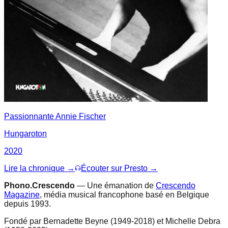
Passionnante Annie Fischer
Hungaroton
2020
Lire la chronique →
Écouter sur Presto →
Phono.Crescendo
— Une émanation de
Crescendo
Magazine
, média musical francophone basé en Belgique
depuis 1993.
Fondé par Bernadette Beyne (1949-2018) et Michelle Debra