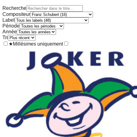
Recherche
Compositeur
Label
Période
Année
Tri
★
Millésimes uniquement