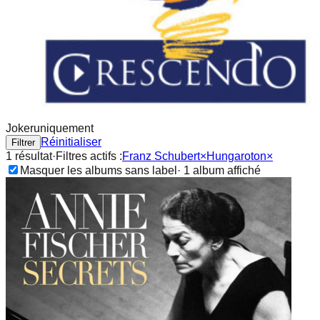
Joker
uniquement
Réinitialiser
Filtrer
1
résultat
·
Filtres actifs :
Franz Schubert
×
Hungaroton
×
Masquer les albums sans label
·
1
album
affiché