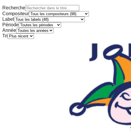
Recherche
Compositeur
Label
Période
Année
Tri