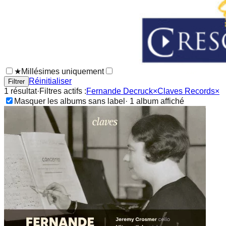
★
Millésimes uniquement
Réinitialiser
Filtrer
1
résultat
·
Filtres actifs :
Fernande Decruck
×
Claves Records
×
Masquer les albums sans label
·
1
album
affiché