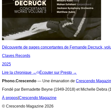
Découverte de pages concertantes de Fernande Decruck, vol
Claves Records
2025
Lire la chronique →
Écouter sur Presto →
Phono.Crescendo
— Une émanation de
Crescendo Magazi
Fondé par Bernadette Beyne (1949-2018) et Michelle Debra (
À propos
|
Crescendo Magazine
© Crescendo Magazine 2026