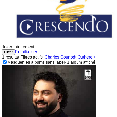
Joker
uniquement
Réinitialiser
Filtrer
1
résultat
·
Filtres actifs :
Charles Gounod
×
Outhere
×
Masquer les albums sans label
·
1
album
affiché