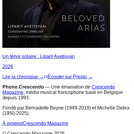
Un ténor solaire : Liparit Avetisyan
2026
Lire la chronique →
Écouter sur Presto →
Phono.Crescendo
— Une émanation de
Crescendo
Magazine
, média musical francophone basé en Belgique
depuis 1993.
Fondé par Bernadette Beyne (1949-2018) et Michelle Debra
(1950-2025).
À propos
|
Crescendo Magazine
© Crescendo Magazine 2026