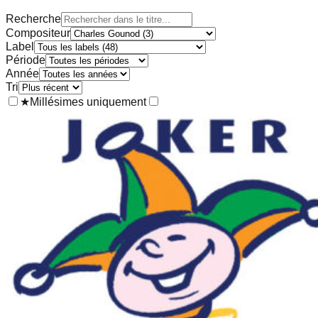
Recherche
Compositeur
Label
Période
Année
Tri
★
Millésimes uniquement