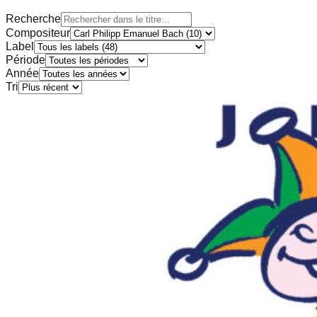
Recherche
Compositeur
Label
Période
Année
Tri