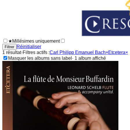
★
Millésimes uniquement
Réinitialiser
Filtrer
1
résultat
·
Filtres actifs :
Carl Philipp Emanuel Bach
×
Etcetera
×
Masquer les albums sans label
·
1
album
affiché