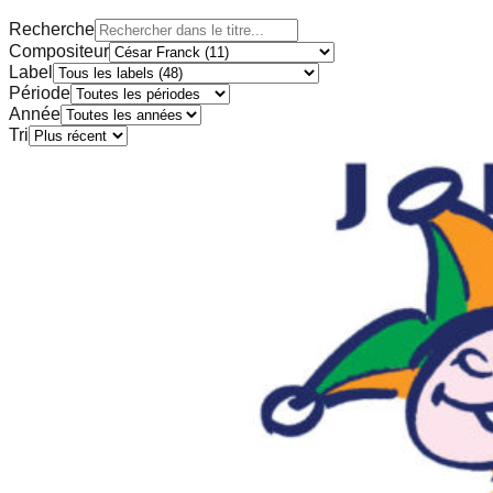
Recherche
Compositeur
Label
Période
Année
Tri