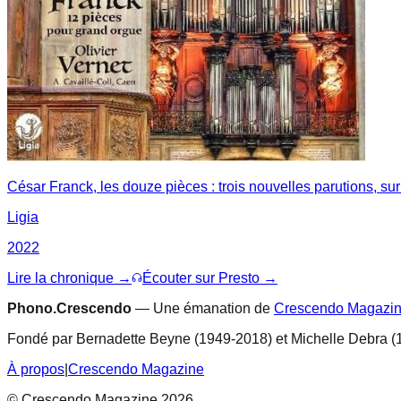
César Franck, les douze pièces : trois nouvelles parutions, sur
Ligia
2022
Lire la chronique →
Écouter sur Presto →
Phono.Crescendo
— Une émanation de
Crescendo Magazi
Fondé par Bernadette Beyne (1949-2018) et Michelle Debra (
À propos
|
Crescendo Magazine
© Crescendo Magazine 2026