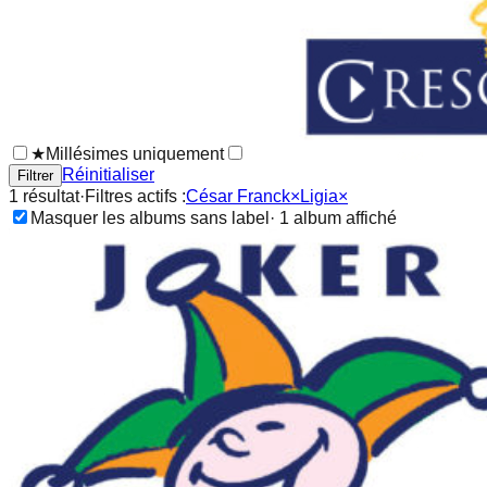
★
Millésimes uniquement
Réinitialiser
Filtrer
1
résultat
·
Filtres actifs :
César Franck
×
Ligia
×
Masquer les albums sans label
·
1
album
affiché