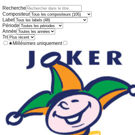
Recherche
Compositeur
Label
Période
Année
Tri
★
Millésimes uniquement