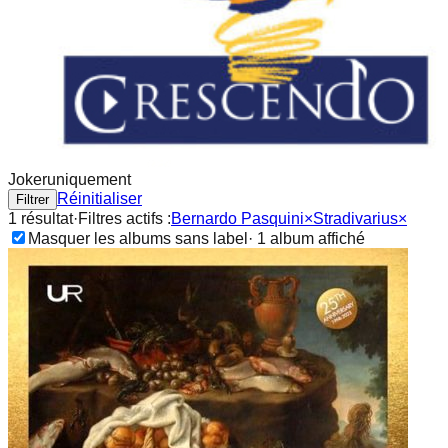
Joker
uniquement
Réinitialiser
Filtrer
1
résultat
·
Filtres actifs :
Bernardo Pasquini
×
Stradivarius
×
Masquer les albums sans label
·
1
album
affiché