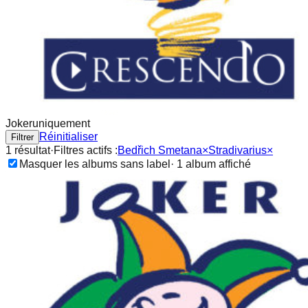
Joker
uniquement
Réinitialiser
Filtrer
1
résultat
·
Filtres actifs :
Bedřich Smetana
×
Stradivarius
×
Masquer les albums sans label
·
1
album
affiché