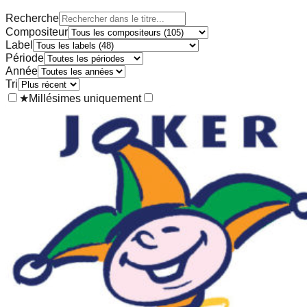
Recherche
Compositeur
Label
Période
Année
Tri
★
Millésimes uniquement