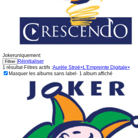
Joker
uniquement
Réinitialiser
Filtrer
1
résultat
·
Filtres actifs :
Aurèle Stroë
×
L'Empreinte Digitale
×
Masquer les albums sans label
·
1
album
affiché