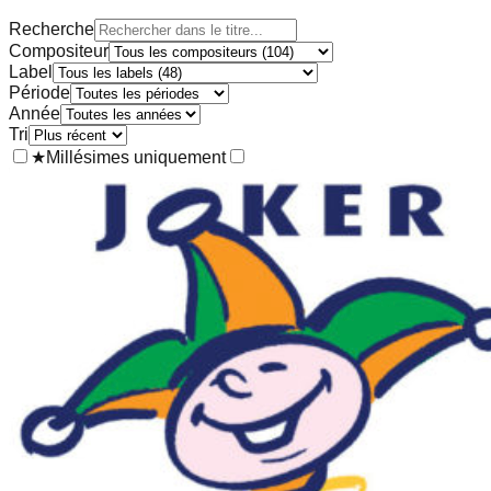
Recherche
Compositeur
Label
Période
Année
Tri
★
Millésimes uniquement