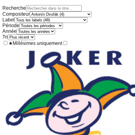
Recherche
Compositeur
Label
Période
Année
Tri
★
Millésimes uniquement