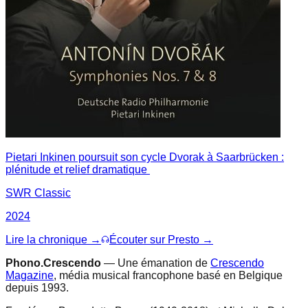
Pietari Inkinen poursuit son cycle Dvorak à Saarbrücken :
plénitude et relief dramatique
SWR Classic
2024
Lire la chronique →
Écouter sur Presto →
Phono.Crescendo
— Une émanation de
Crescendo
Magazine
, média musical francophone basé en Belgique
depuis 1993.