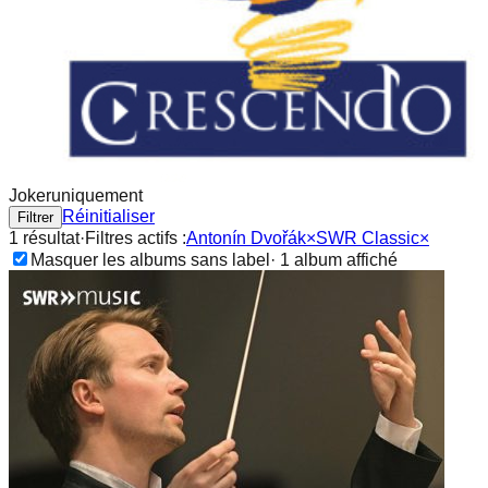
Joker
uniquement
Réinitialiser
Filtrer
1
résultat
·
Filtres actifs :
Antonín Dvořák
×
SWR Classic
×
Masquer les albums sans label
·
1
album
affiché